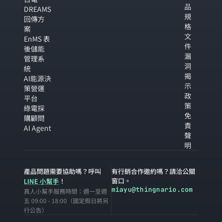
品
DREAMS
規
回傳方
格
案
文
EnMS 表
件
後儲能
漏
管理系
洞
統
揭
AI能源決
示
策營運
政
平台
策
綠電採
免
購顧問
責
AI Agent
聲
明
產品問題需要協助嗎？呼叫
有行銷合作邀約嗎？請洽公關
窗口。
LINE 小幫手
！
miayu@thingnario.com
真人小幫手服務時間：週一至週
五 09:00 - 18:00（國定假日將另
行公告）