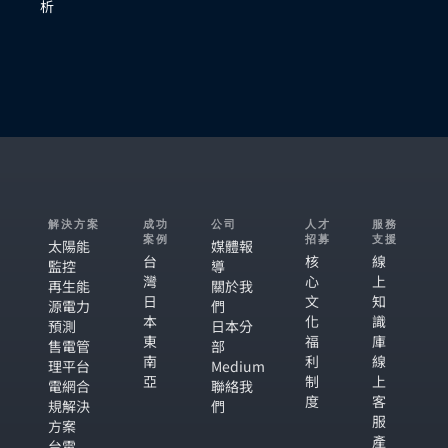
析
解決方案
成功
公司
人才
服務
案例
招募
支援
太陽能
媒體報
台
核
線
監控
導
灣
心
上
再生能
關於我
日
文
知
源電力
們
本
化
識
預測
日本分
東
福
庫
售電管
部
南
利
線
理平台
Medium
亞
制
上
電網合
聯絡我
度
客
規解決
們
服
方案
產
台電