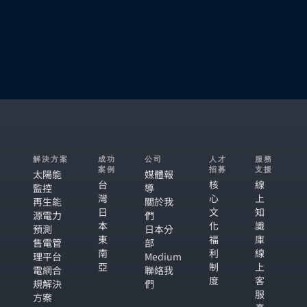
解決方案
成功
公司
人才
服務
案例
招募
支援
太陽能
媒體報
台
核
線
監控
導
灣
心
上
再生能
關於我
日
文
知
源電力
們
本
化
識
預測
日本分
東
福
庫
售電管
部
南
利
線
理平台
Medium
亞
制
上
電網合
聯絡我
度
客
規解決
們
服
方案