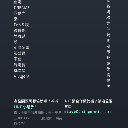
產
台電
品
DREAMS
規
回傳方
格
案
文
EnMS 表
件
後儲能
漏
管理系
洞
統
揭
AI能源決
示
策營運
政
平台
策
綠電採
免
購顧問
責
AI Agent
聲
明
產品問題需要協助嗎？呼叫
有行銷合作邀約嗎？請洽公關
窗口。
LINE 小幫手
！
miayu@thingnario.com
真人小幫手服務時間：週一至週
五 09:00 - 18:00（國定假日將另
行公告）