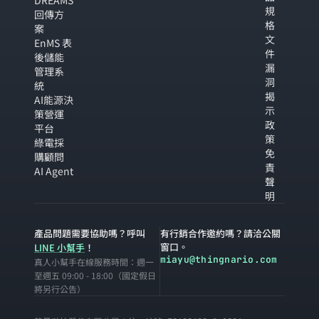
DREAMS
規
回傳方
格
案
文
EnMS 表
件
後儲能
漏
管理系
洞
統
揭
AI能源決
示
策營運
政
平台
策
綠電採
免
購顧問
責
AI Agent
聲
明
產品問題需要協助嗎？呼叫
有行銷合作邀約嗎？請洽公關
窗口。
LINE 小幫手
！
miayu@thingnario.com
真人小幫手在線服務時間：週一
至週五 09:00 - 18:00（國定假日
將另行公告）