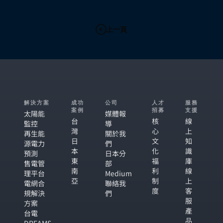
上一頁
解決方案
成功
公司
人才
服務
案例
招募
支援
太陽能
媒體報
台
核
線
監控
導
灣
心
上
再生能
關於我
日
文
知
源電力
們
本
化
識
預測
日本分
東
福
庫
售電管
部
南
利
線
理平台
Medium
亞
制
上
電網合
聯絡我
度
客
規解決
們
服
方案
產
台電
品