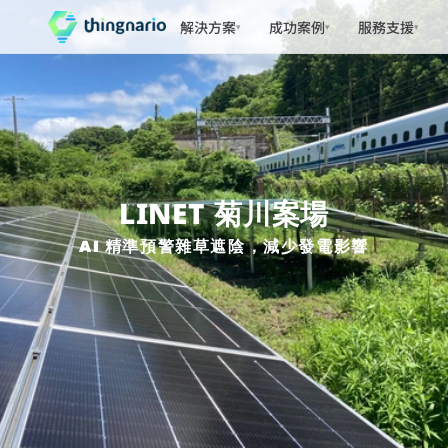
解決方案
成功案例
服務支援
▾
▾
▾
LINET 
菊川案場
AI 精準預警雜草遮陰，減少發電影響