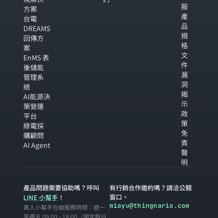
服
方案
產
台電
品
DREAMS
規
回傳方
格
案
文
EnMS 表
件
後儲能
漏
管理系
洞
統
揭
AI能源決
示
策營運
政
平台
策
綠電採
免
購顧問
責
AI Agent
聲
明
產品問題需要協助嗎？呼叫
有行銷合作邀約嗎？請洽公關
窗口。
LINE 小幫手
！
miayu@thingnario.com
真人小幫手在線服務時間：週一
至週五 09:00 - 18:00（國定假日