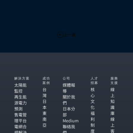
上一頁
解決方案
成功
公司
人才
服務
案例
招募
支援
太陽能
媒體報
台
核
線
監控
導
灣
心
上
再生能
關於我
日
文
知
源電力
們
本
化
識
預測
日本分
東
福
庫
售電管
部
南
利
線
理平台
Medium
亞
制
上
電網合
聯絡我
度
客
規解決
們