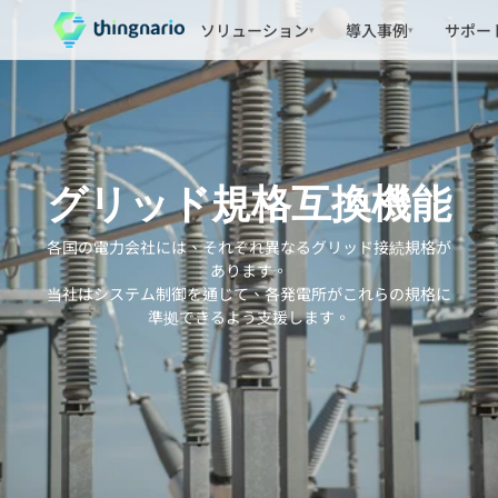
ソリューション
導入事例
サポー
▾
▾
グリッド規格互換機能
各国の電力会社には、それぞれ異なるグリッド接続規格が
あります。
当社はシステム制御を通じて、各発電所がこれらの規格に
準拠できるよう支援します。