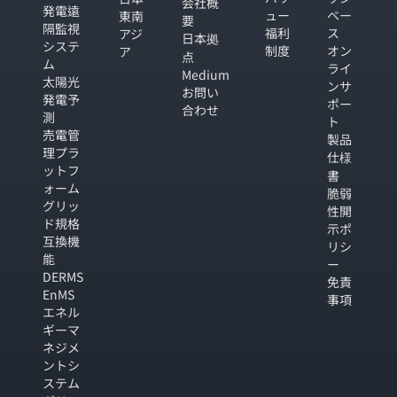
会社概
発電遠
ュー
ベー
東南
要
隔監視
福利
ス
アジ
日本拠
システ
制度
オン
ア
点
ム
ライ
Medium
太陽光
ンサ
お問い
発電予
ポー
合わせ
測
ト
売電管
製品
理プラ
仕様
ットフ
書
ォーム
脆弱
グリッ
性開
ド規格
示ポ
互換機
リシ
能
ー
DERMS
免責
EnMS
事項
エネル
ギーマ
ネジメ
ントシ
ステム