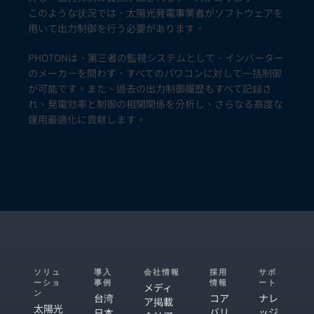
このような状況では、太陽光発電事業者がソフトウェアを
用いて出力制御を行う必要があります。
PHOTONは、第三者の監視システムとして、インバーター
のメーカーを問わず、すべてのパワコンに対して一括制御
が可能です。また、過去の出力制御履歴もすべて記録さ
れ、発電効率と制御の相関関係を分析し、さらなる高度な
運用最適化に貢献します。
ソリュ
導入
会社情報
採用
サポ
ーショ
事例
情報
ート
メディ
ン
台湾
コア
ナレ
ア掲載
太陽光
バリ
ッジ
日本