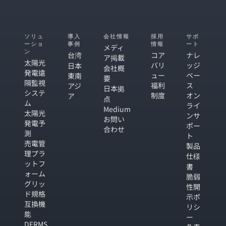
ソリュ
導入
会社情報
採用
サポ
ーショ
事例
情報
ート
メディ
ン
台湾
コア
ナレ
ア掲載
太陽光
バリ
ッジ
日本
会社概
発電遠
ュー
ベー
東南
要
隔監視
福利
ス
アジ
日本拠
システ
制度
オン
ア
点
ム
ライ
Medium
太陽光
ンサ
お問い
発電予
ポー
合わせ
測
ト
売電管
製品
理プラ
仕様
ットフ
書
ォーム
脆弱
グリッ
性開
ド規格
示ポ
互換機
リシ
能
ー
DERMS