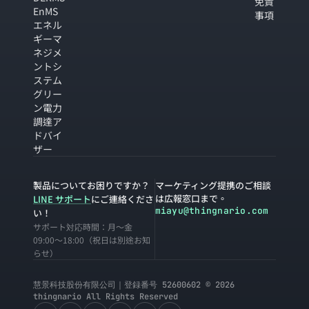
免責
EnMS
事項
エネル
ギーマ
ネジメ
ントシ
ステム
グリー
ン電力
調達ア
ドバイ
ザー
製品についてお困りですか？
マーケティング提携のご相談
は広報窓口まで。
LINE サポート
にご連絡くださ
miayu@thingnario.com
い！
サポート対応時間：月〜金
09:00〜18:00（祝日は別途お知
らせ）
慧景科技股份有限公司｜登録番号 52600602 © 2026
thingnario All Rights Reserved