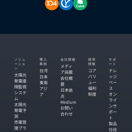
ソリュ
導入
会社情報
採用
サポ
ーショ
事例
情報
ート
メディ
ン
台湾
コア
ナレ
ア掲載
太陽光
バリ
ッジ
日本
会社概
発電遠
ュー
ベー
東南
要
隔監視
福利
ス
アジ
日本拠
システ
制度
オン
ア
点
ム
ライ
Medium
太陽光
ンサ
お問い
発電予
ポー
合わせ
測
ト
売電管
製品
理プラ
仕様