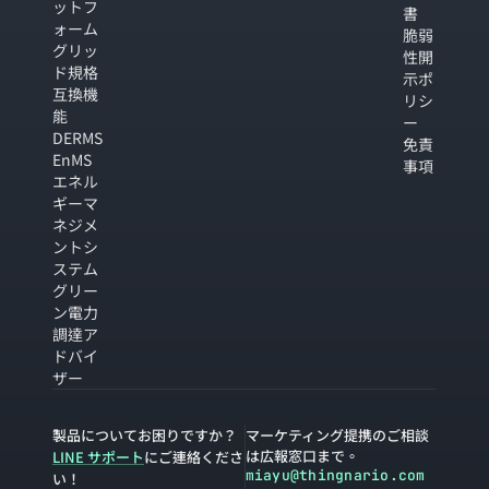
ットフ
書
ォーム
脆弱
グリッ
性開
ド規格
示ポ
互換機
リシ
能
ー
DERMS
免責
EnMS
事項
エネル
ギーマ
ネジメ
ントシ
ステム
グリー
ン電力
調達ア
ドバイ
ザー
製品についてお困りですか？
マーケティング提携のご相談
は広報窓口まで。
LINE サポート
にご連絡くださ
miayu@thingnario.com
い！