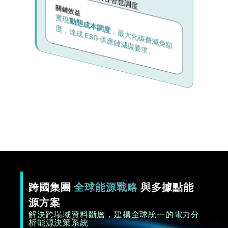
關鍵效益
實現
動態成本調度
度
。
，
最
大
化
碳
費
減
免
額
，
達
成
 E
S
G
 供
應
鏈
減
碳
要
求
跨國集團 
全球能源戰略
 與多據點能
源方案
解決跨場域資料斷層，建構全球統一的電力分
析能源決策系統