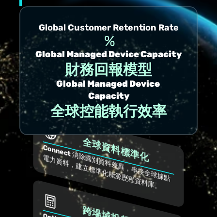
Global Customer Retention Rate
%
Global Managed Device Capacity
財務回報模型
Global Managed Device 
Capacity
全球控能執行效率
全球資料標準化
Connect
 消
除
別
資
料
差
異
，
串
接
全
球
據
點
力
資
料
，
建
立
標
準
化
能
源
歷
程
資
料
庫
國
電
。