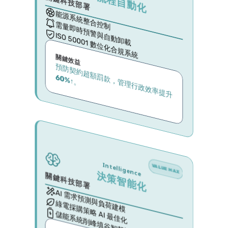
流程自動化
關鍵科技部署
能源系統整合控制
需量即時預警與自動卸載
ISO 50001 數位化合規系統
關鍵效益
預
防
契
約
超
額
罰
款
，
管
理
行
政
效
率
提
升
60%↑
。
Intelligence
VALUE MAX
決策智能化
關鍵科技部署
AI 需求預測與負荷建模
綠電採購策略 AI 最佳化
儲能系統削峰填谷智慧調度