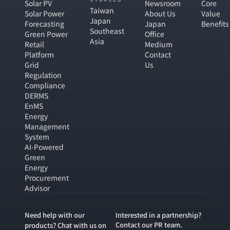
Solar PV
Newsroom
Core
Taiwan
Solar Power
About Us
Value
Japan
Forecasting
Japan
Benefits
Southeast
Green Power
Office
Asia
Retail
Medium
Platform
Contact
Grid
Us
Regulation
Compliance
DERMS
EnMS
Energy
Management
System
AI-Powered
Green
Energy
Procurement
Advisor
Need help with our
Interested in a partnership?
Contact our PR team.
products? Chat with us on