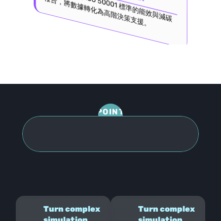
自
動
產
出
符
合
O
 5
0
0
0
1 標
準
的
能
效
與
減
碳
告
，
將
數
據
轉
化
為
高
階
決
策
支
援
 IS
報
。
POINT
成為全公司的跨部門能源指揮中心
為全球領先製造業打造的能源決策基礎設施
Turn complex 
Turn complex 
simulation 
simulation 