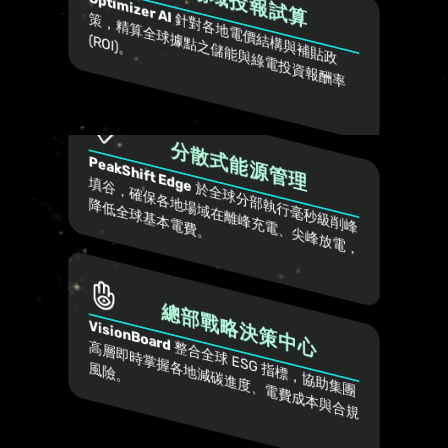
跨場域投報試算
Optimizer AI
 針
對
各
地
電
價
構
與
補
貼
政
策
，
精
算
全
球
點
之
儲
能
與
綠
電
投
資
報
酬
率
O
結
據
(R
I)。
分散式能源管理
PeakShift Edge
填
 於
全
球
分
部
行
毫
秒
級
削
峰
谷
，
確
保
各
場
域
在
離
峰
充
電
、
尖
峰
放
電
，
低
全
球
基
本
電
費
執
地
降
。
總部戰略決策中心
VisionBoard
 整
合
全
球
 E
S
G
標
，
協
助
集
團
高
層
即
時
掌
握
地
減
碳
進
度
、
電
費
成
本
與
合
規
險
 指
各
風
。