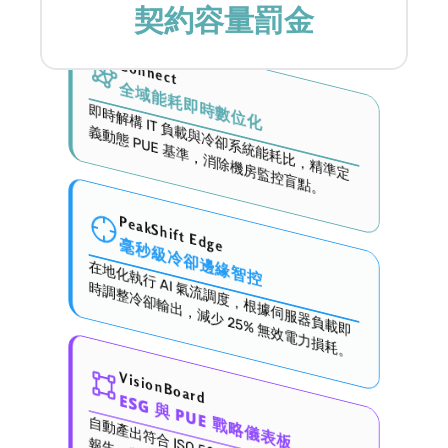
契約容量罰金
Connect
全域能耗即時數位化
即
時
解
構
 IT 負
與
冷
卻
系
統
能
耗
比
，
精
準
定
動
態
 P
U
E
 基
準
，
消
除
機
房
監
控
盲
點
載
義
。
PeakShift Edge
毫秒級冷卻邊緣智控
在
地
化
執
行
 A
流
調
度
，
根
據
伺
服
器
負
載
即
調
整
冷
卻
輸
出
，
減
少
 25
%
 無
效
電
力
損
耗
I 氣
時
。
VisionBoard
ESG 與 PUE 戰略儀表板