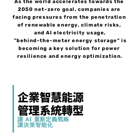
As the world accelerates towards the 
2050 net-zero goal, companies are 
facing pressures from the penetration 
of renewable energy, climate risks, 
and AI electricity usage,
 "behind-the-meter energy storage" is 
becoming a key solution for power 
resilience and energy optimization.
企業智慧能源
管理系統轉型
讓 AI 重新定義戰略
讓決策智能化