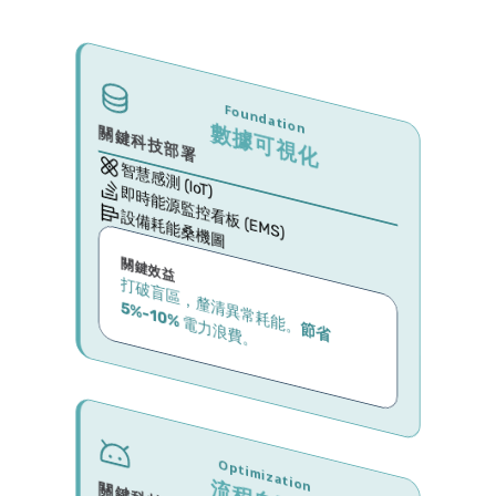
Foundation
數據可視化
關鍵科技部署
智慧感測 (IoT)
即時能源監控看板 (EMS)
設備耗能桑機圖
關鍵效益
打破盲區，釐清異常耗能。
5
電力浪費。
節
省
%
-10
%
Optimization