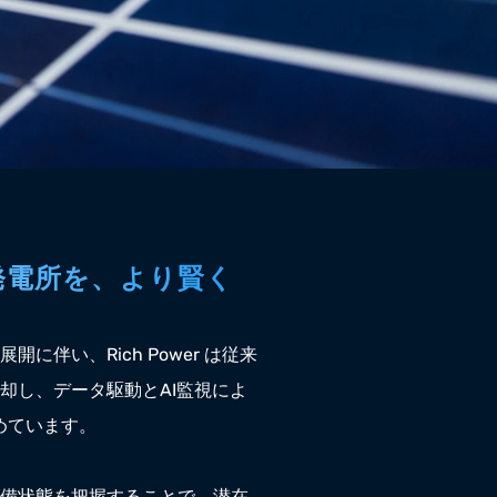
発電所を、より賢く
に伴い、Rich Power は従来
却し、データ駆動とAI監視によ
めています。
備状態を把握することで、潜在