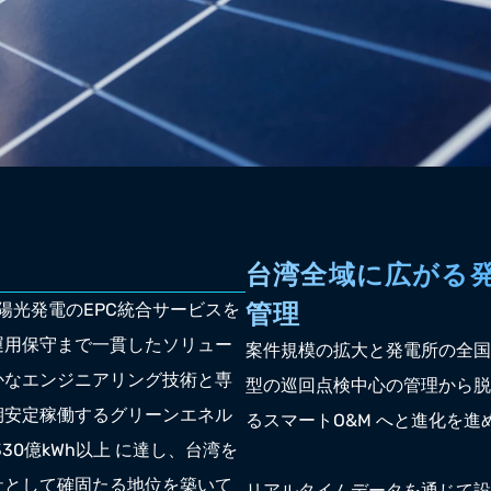
台湾全域に広がる
管理
り太陽光発電のEPC統合サービスを
運用保守まで一貫したソリュー
案件規模の拡大と発電所の全国展開
かなエンジニアリング技術と専
型の巡回点検中心の管理から脱
期安定稼働するグリーンエネル
るスマートO&M へと進化を進
30億kWh以上 に達し、台湾を
社として確固たる地位を築いて
リアルタイムデータを通じて設