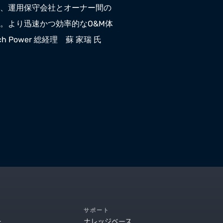
、運用保守会社とオーナー間の
。より迅速かつ効率的なO&M体
 Power 総経理　蘇 家瑞 氏
サポート
ー
ナレッジベース