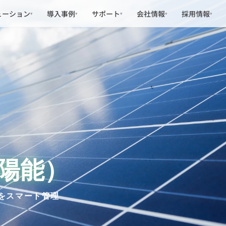
ューション
導入事例
サポート
会社情報
採用情報
▾
▾
▾
▾
▾
（富陽能）
所をスマート管理